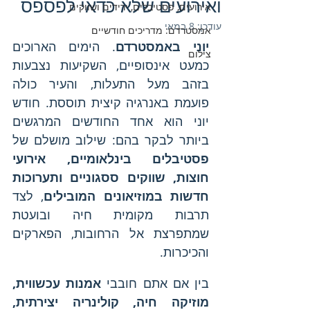
ואירועים שלא כדאי לפספס
אירועים, פסטיבלים, ירידים ושווקים
עודכן:
8 במאי
אמסטרדם: מדריכים חודשיים
יוני באמסטרדם
. הימים הארוכים 
צילום
כמעט אינסופיים, השקיעות נצבעות 
בזהב מעל התעלות, והעיר כולה 
פועמת באנרגיה קיצית תוססת. חודש 
יוני הוא אחד החודשים המרגשים 
ביותר לבקר בהם: שילוב מושלם של 
פסטיבלים בינלאומיים, אירועי 
חוצות, שווקים ססגוניים ותערוכות 
חדשות במוזיאונים המובילים
, לצד 
תרבות מקומית חיה ובועטת 
שמתפרצת אל הרחובות, הפארקים 
והכיכרות.
בין אם אתם חובבי 
אמנות עכשווית, 
מוזיקה חיה, קולינריה יצירתית, 