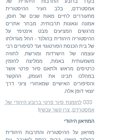
בקרו ברובע התרבות היהודית של 
אמסטרדם, בלב העיר ההיסטורית 
מתעוררים לחיים מאות שנים של חוסן, 
אמונה וגאונות תרבותית. מבחר אתרים 
מרגשים המציעים מבט אינטימי על 
ההיסטוריה היהודית בהולנד - החל מגדולתו 
של בית הכנסת הפורטוגזי ועד לסיפורים רבי 
עוצמה של הישרדות ומורשת. לחוויה 
משמעותית באמת, ממליצה להזמין 
כרטיסים מראש ולתאם סיור פרטי אשר 
במהלכו תבינו את העומק, ההקשר 
והסיפורים האישיים שמאחורי ציוני דרך 
יוצאי דופן אלה.
🚶🏻‍♀️ 
להזמנת סיור פרטי ברובע היהודי של 
אמסטרדם, צרו קשר עכשיו
!
המוזיאון היהודי
מוזיאון על ההיסטוריה והתרבות היהודית 
בהולנד השוכן בבית כנסת לשעבר, עם 