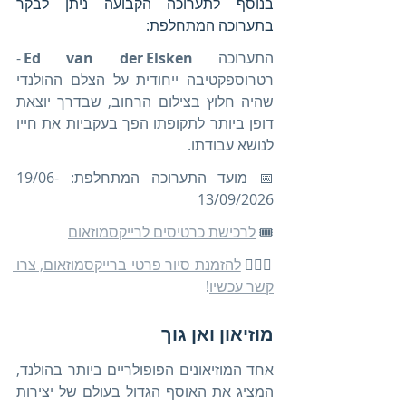
בנוסף לתערוכה הקבועה ניתן לבקר 
בתערוכה המתחלפת:
התערוכה 
Ed van der Elsken
 - 
רטרוספקטיבה ייחודית על הצלם ההולנדי 
שהיה חלוץ בצילום הרחוב, שבדרך יוצאת 
דופן ביותר לתקופתו הפך בעקביות את חייו 
לנושא עבודתו.
📅 מועד התערוכה המתחלפת: 19/06-
13/09/2026
🎟️ 
לרכישת כרטיסים לרייקסמוזאום
🚶🏻‍♀️ 
להזמנת סיור פרטי ברייקסמוזאום, צרו 
קשר עכשיו
!
מוזיאון ואן גוך
אחד המוזיאונים הפופולריים ביותר בהולנד, 
המציג את האוסף הגדול בעולם של יצירות 