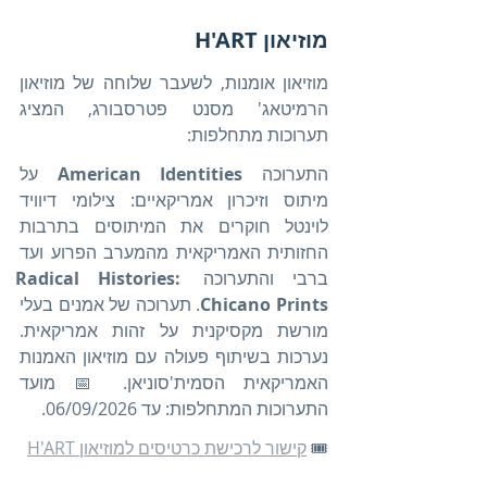
מוזיאון H'ART 
מוזיאון אומנות, לשעבר שלוחה של מוזיאון 
הרמיטאג' מסנט פטרסבורג, המציג 
תערוכות מתחלפות: 
התערוכה 
American Identities
 על 
מיתוס וזיכרון אמריקאיים: צילומי דיוויד 
לוינטל חוקרים את המיתוסים בתרבות 
החזותית האמריקאית מהמערב הפרוע ועד 
ברבי והתערוכה 
Radical Histories: 
Chicano Prints
. תערוכה של אמנים בעלי 
מורשת מקסיקנית על זהות אמריקאית. 
נערכות בשיתוף פעולה עם מוזיאון האמנות 
האמריקאית הסמית'סוניאן. 📅 מועד 
התערוכות המתחלפות: עד 06/09/2026.
🎟️ 
קישור לרכישת כרטיסים למוזיאון H'ART