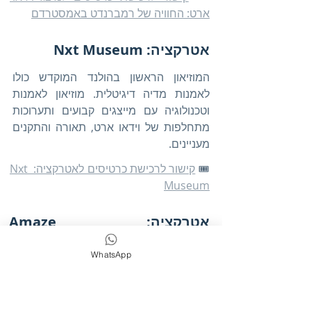
ארט: החוויה של רמברנדט באמסטרדם
אטרקציה: Nxt Museum
המוזיאון הראשון בהולנד המוקדש כולו 
לאמנות מדיה דיגיטלית. מוזיאון לאמנות 
וטכנולוגיה עם מייצגים קבועים ותערוכות 
מתחלפות של וידאו ארט, תאורה והתקנים 
מעניינים. 
🎟️ 
קישור לרכישת כרטיסים לאטרקציה: Nxt 
Museum
אטרקציה: Amaze 
Amsterdam
WhatsApp
חוויה אורקולית סוחפת בת שעה המשתרעת 
על פני 3,000 מ"ר עם שמונה חללים שונים 
של מוזיקה, אור ואינטראקטיביות. 