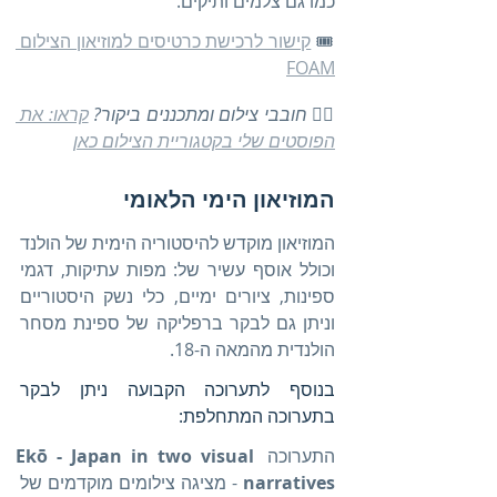
כמו גם צלמים ותיקים.
🎟️ 
קישור לרכישת כרטיסים למוזיאון הצילום 
FOAM
👈🏼 חובבי צילום ומתכננים ביקור? 
קראו: את 
הפוסטים שלי בקטגוריית הצילום כאן
המוזיאון הימי הלאומי
המוזיאון מוקדש להיסטוריה הימית של הולנד 
וכולל אוסף עשיר של: מפות עתיקות, דגמי 
ספינות, ציורים ימיים, כלי נשק היסטוריים 
וניתן גם לבקר ברפליקה של ספינת מסחר 
הולנדית מהמאה ה-18.
בנוסף לתערוכה הקבועה ניתן לבקר 
בתערוכה המתחלפת:
התערוכה 
Ekō - Japan in two visual 
narratives
 - מציגה צילומים מוקדמים של 