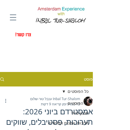
Amsterdam Experience with a Local
Photographer Inbal Tur-Shalom
!צרו קשר
פוסט
כל הפוסטים
Inbal Tur-Shalom ענבל טור-שלום
כל הפוסטים
12 במרץ
זמן קריאה 9 דקות
אמסטרדם ביוני 2026:
תכנון טיול
תערוכות, פסטיבלים, שווקים
תרבות, אמנות וקולינריה