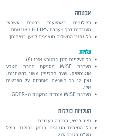
אבטחה
תשלומים באמצעות כרטיס אשראי
מעובדים דרך מערכת HTTPS מאובטחת.
כל נתוני התשלום מוצפנים למען בטיחותך.
עלויות
כל העלויות הינן במטבע אירו (€).
מערכת WISE מספקת המרת מטבע
אוטומטית. שער החליפין עשוי להשתנות,
ואין לי כל השפעה ואחריות על הפרשים
אלו.
מערכת WISE עומדת בתקנות ה-GDPR.
העלויות כוללות
סיור פרטי, הדרכה בעברית.
כל המיסים הנהוגים כחוק בהולנד כולל
מע"מ בגובה 21%.