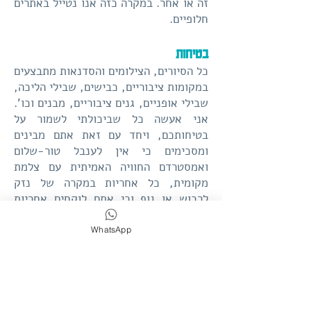
זה או אחר. במקרה כזה אנו נטייל באתרים
חלופיים.
בטיחות
כל הסיורים, הצילומים והסדנאות מתבצעים
במקומות ציבוריים, כבישים, שבילי הליכה,
שבילי אופניים, גנים ציבוריים, מבנים וכו'.
אני אעשה כל שביכולתי לשמור על
בטיחותכם, ויחד עם זאת אתם מבינים
ומסכימים כי אין לענבל טור-שלום
ואמסטרדם החוויה האמיתית עם צלמת
מקומית, כל אחריות במקרה של נזק
לרכוש או גוף וכי אתם לוקחים אחריות
מלאה לבטיחותכם וציודכם.
WhatsApp
אנא שימו לב במיוחד כאשר אתם חוצים
כבישים!
א-ו-פ-נ-יי-ם ‼!
מזג האוויר