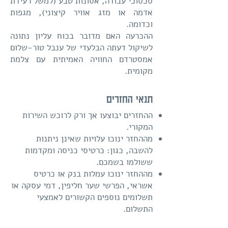
סכסוכי עבודה, אסונות טבע (למשל רעידת
אדמה או מזג אוויר קיצוני), מגפות
וכדומה.
ההכרעה האם מדובר בכוח עליון נתונה
לשיקול דעתה הבלעדי של ענבל טור-שלום
אמסטרדם החוויה האמיתית עם צלמת
מקומית.
תנאי החזרים
ההחזרים יבוצעו אך ורק לרוכש השירות
המקורי.
מההחזר ינוכו עלויות שאינן ניתנות
להשבה, כגון: כרטיסי כניסה ומקדמות
ששולמו בשמכם.
מההחזר ינוכו עמלות בנק או כרטיס
אשראי, הפרשי שער חליפין, דמי עסקה או
תשלומים נוספים הקשורים לאמצעי
התשלום.